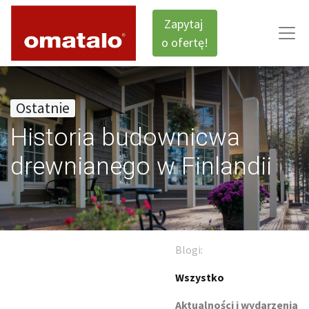
Zapytaj
o ofertę!
Ostatnie
Historia budownicwa
drewnianego w Finlandii
Blogi:
Wszystko
Aktualności i wydarzenia