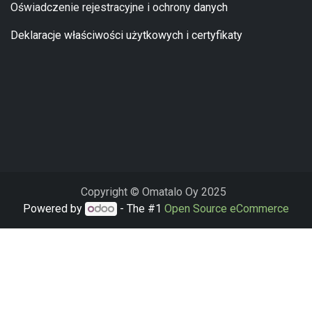
Oświadczenie rejestracyjne i ochrony
danych
Deklaracje właściwości użytkowych i certyfikaty
Copyright © Omatalo Oy 2025
Powered by
- The #1
Open Source eCommerce
Niniejsza strona korzysta z plików cookie. Wykorzystujemy pliki
cookie do spersonalizowania treści i reklam, aby oferować
funkcje społecznościowe i analizować ruch w naszej witrynie.
Informacje o tym, jak korzystasz z naszej witryny, udostępniamy
partnerom społecznościowym, reklamowym i analitycznym.