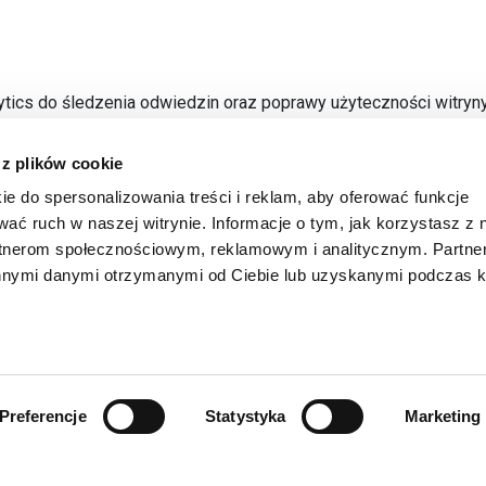
ytics do śledzenia odwiedzin oraz poprawy użyteczności witryn
owe i trwałe. Pliki cookie nie są niezbędne do korzystania z wi
 z plików cookie
 pomocą ustawień przeglądarki internetowej. Zazwyczaj można
nież wyczyścić zapisane przez nią pliki cookie.
ie do spersonalizowania treści i reklam, aby oferować funkcje
wać ruch w naszej witrynie. Informacje o tym, jak korzystasz z 
 się na anonimowych danych, które są analizowane w formie pod
rtnerom społecznościowym, reklamowym i analitycznym. Partn
h stron, informacje o klikniętych linkach, czas spędzony na stron
innymi danymi otrzymanymi od Ciebie lub uzyskanymi podczas k
cs nie zbiera na przykład adresów IP ani identyfikatorów MAC t
dwiedzanych przez ciebie stron, możesz użyć
rozszerzenia Goog
rzenia Ghostery.
Preferencje
Statystyka
Marketing
 cookie do spersonalizowania treści i reklam, aby oferować funk