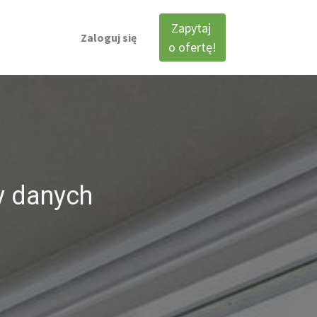
Zapytaj
Zaloguj się
o ofertę!
y danych