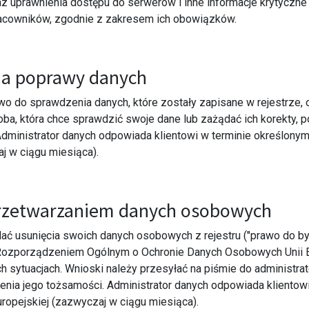
z uprawnienia dostępu do serwerów i inne informacje krytycz
pracowników, zgodnie z zakresem ich obowiązków.
nia poprawy danych
wo do sprawdzenia danych, które zostały zapisane w rejestrze,
oba, która chce sprawdzić swoje dane lub zażądać ich korekty, 
Administrator danych odpowiada klientowi w terminie określon
j w ciągu miesiąca).
przetwarzaniem danych osobowych
dać usunięcia swoich danych osobowych z rejestru ("prawo do b
Rozporządzeniem Ogólnym o Ochronie Danych Osobowych Unii Eur
sytuacjach. Wnioski należy przesyłać na piśmie do administrat
nia jego tożsamości. Administrator danych odpowiada klientow
ropejskiej (zazwyczaj w ciągu miesiąca).