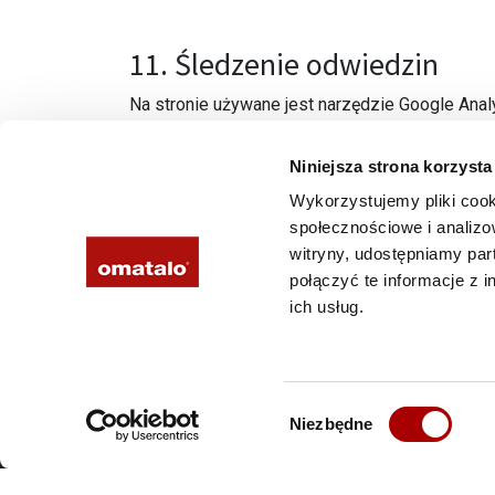
11. Śledzenie odwiedzin
Na stronie używane jest narzędzie Google Anal
twardym dysku użytkownika pliki cookie tymczas
Niniejsza strona korzysta
Możesz zablokować używanie plików cookie za
Edycja. W ustawieniach przeglądarki można rów
Wykorzystujemy pliki cook
społecznościowe i analizo
Śledzenie odwiedzin (Google Analytics) opiera
witryny, udostępniamy pa
odwiedzinach, takie jak adresy i tytuły pobranyc
połączyć te informacje z 
operacyjny oraz dane o ekranie. Google Analyti
ich usług.
danych przez Google Analytics dotyczących o
kody śledzące, można użyć na przykład
rozsze
Wybór
Niezbędne
zgody
Niniejsza strona korzysta z plików cookie. Wykorzystujemy pliki