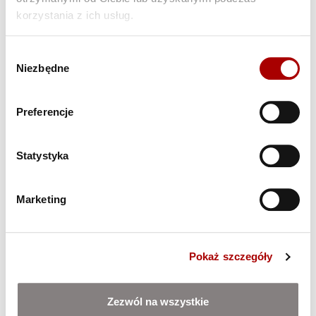
Onni 139
korzystania z ich usług.
Wybór
Niezbędne
zgody
Preferencje
Statystyka
Marketing
Pokaż szczegóły
Zezwól na wszystkie