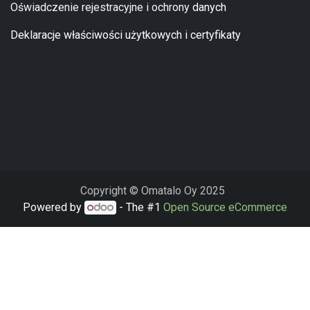
Oświadczenie rejestracyjne i ochrony
danych
Deklaracje właściwości użytkowych i certyfikaty
Copyright © Omatalo Oy 2025
Powered by
- The #1
Open Source eCommerce
Niniejsza strona korzysta z plików cookie. Wykorzystujemy pliki
cookie do spersonalizowania treści i reklam, aby oferować
funkcje społecznościowe i analizować ruch w naszej witrynie.
Informacje o tym, jak korzystasz z naszej witryny, udostępniamy
partnerom społecznościowym, reklamowym i analitycznym.